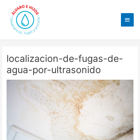
Ir
al
Men
contenido
princ
localizacion-de-fugas-de-
agua-por-ultrasonido