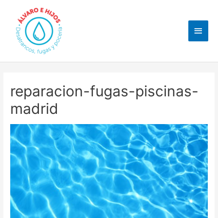
Ir
al
Men
contenido
princ
reparacion-fugas-piscinas-
madrid